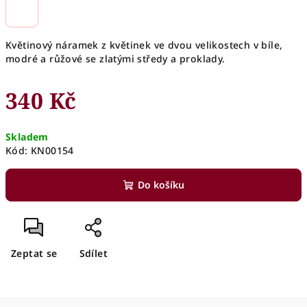
Květinový náramek z květinek ve dvou velikostech v bíle,
modré a růžové se zlatými středy a proklady.
340 Kč
Měrná
Skladem
cena:
Kód:
KN00154
Do košíku
Zeptat se
Sdílet