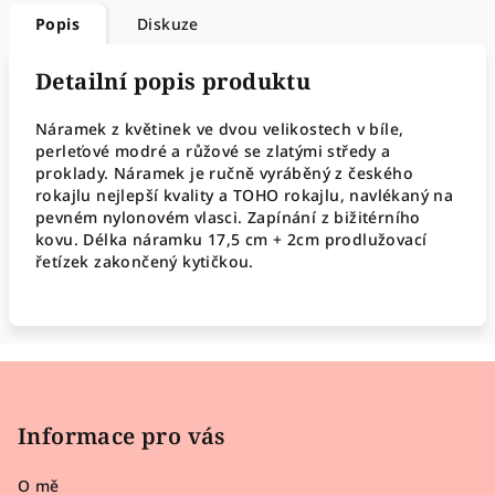
Popis
Diskuze
Detailní popis produktu
Náramek z květinek ve dvou velikostech v bíle,
perleťové modré a růžové se zlatými středy a
proklady. Náramek je ručně vyráběný z českého
rokajlu nejlepší kvality a TOHO rokajlu, navlékaný na
pevném nylonovém vlasci. Zapínání z bižitérního
kovu. Délka náramku 17,5 cm + 2cm prodlužovací
řetízek zakončený kytičkou.
Z
á
p
Informace pro vás
a
O mě