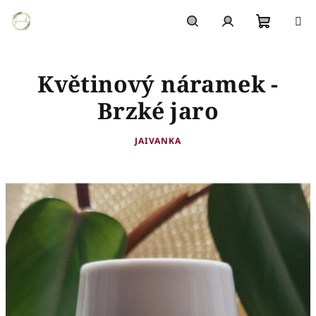
Přejít
na
obsah
Nákupn
Hledat
Přihlášení
Květinový náramek -
košík
Brzké jaro
JAIVANKA