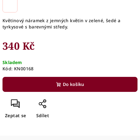
Květinový náramek z jemných květin v zelené, šedé a
tyrkysové s barevnými středy.
340 Kč
Měrná
Skladem
cena:
Kód:
KN00168
Do košíku
Zeptat se
Sdílet