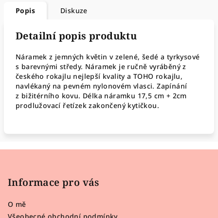
Popis
Diskuze
Detailní popis produktu
Náramek z jemných květin v zelené, šedé a tyrkysové
s barevnými středy. Náramek je ručně vyráběný z
českého rokajlu nejlepší kvality a TOHO rokajlu,
navlékaný na pevném nylonovém vlasci. Zapínání
z bižitérního kovu. Délka náramku 17,5 cm + 2cm
prodlužovací řetízek zakončený kytičkou.
Z
á
p
Informace pro vás
a
O mě
t
Všeobecné obchodní podmínky