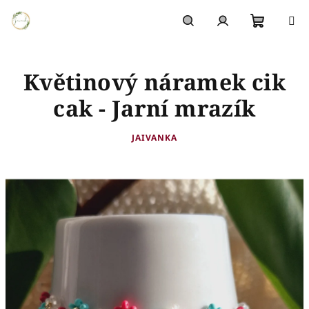
Přejít
na
obsah
Nákupn
Hledat
Přihlášení
Květinový náramek cik
košík
cak - Jarní mrazík
JAIVANKA