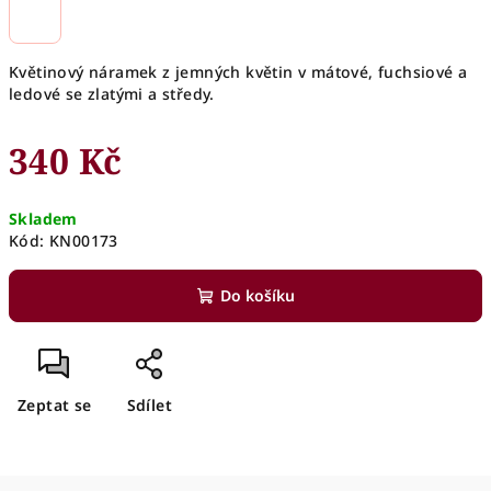
Květinový náramek z jemných květin v mátové, fuchsiové a
ledové se zlatými a středy.
340 Kč
Měrná
Skladem
cena:
Kód:
KN00173
Do košíku
Zeptat se
Sdílet