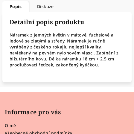
Popis
Diskuze
Detailní popis produktu
Náramek z jemných květin v mátové, fuchsiové a
ledové se zlatými a středy. Náramek je ručně
vyráběný z českého rokajlu nejlepší kvality,
navlékaný na pevném nylonovém vlasci. Zapínání z
bižutérního kovu. Délka náramku 18 cm + 2,5 cm
prodlužovací řetízek, zakončený kytičkou.
Z
á
p
Informace pro vás
a
O mě
t
Všeobecné obchodní podmínky