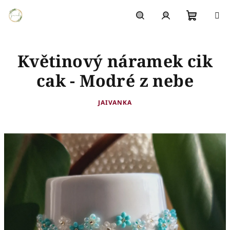
Přejít
na
obsah
Nákupn
Hledat
Přihlášení
Květinový náramek cik
košík
cak - Modré z nebe
JAIVANKA