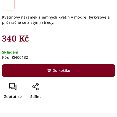
Květinový náramek z jemných květin v modré, tyrkysové a
průzračné se zlatými středy.
340 Kč
Měrná
Skladem
cena:
Kód:
KN00132
Do košíku
Zeptat se
Sdílet