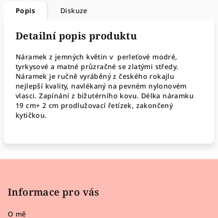
Popis
Diskuze
Detailní popis produktu
Náramek z jemných květin v perleťové modré,
tyrkysové a matné průzračné se zlatými středy.
Náramek je ručně vyráběný z českého rokajlu
nejlepší kvality, navlékaný na pevném nylonovém
vlasci. Zapínání z bižutérního kovu. Délka náramku
19 cm+ 2 cm prodlužovací řetízek, zakončený
kytičkou.
Z
á
p
Informace pro vás
a
O mě