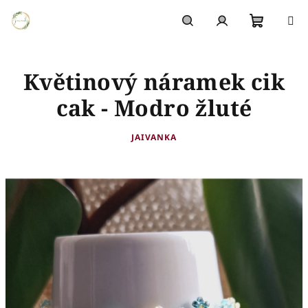
Přejít
na
obsah
Nákupn
Hledat
Přihlášení
Květinový náramek cik
košík
cak - Modro žluté
JAIVANKA