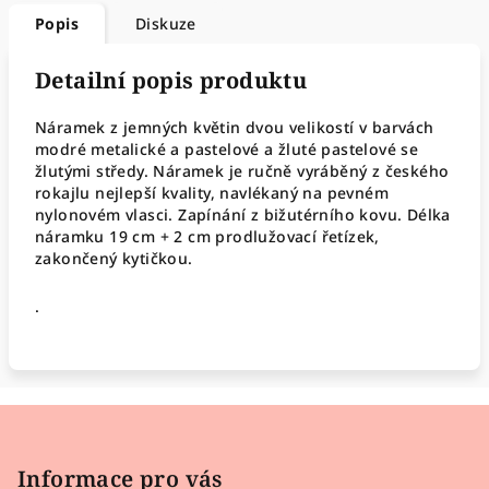
Popis
Diskuze
Detailní popis produktu
Náramek z jemných květin dvou velikostí v barvách
modré metalické a pastelové a žluté pastelové se
žlutými středy. Náramek je ručně vyráběný z českého
rokajlu nejlepší kvality, navlékaný na pevném
nylonovém vlasci. Zapínání z bižutérního kovu. Délka
náramku 19 cm + 2 cm prodlužovací řetízek,
zakončený kytičkou.
.
Z
á
p
Informace pro vás