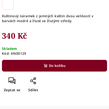
Květinový náramek z jemných květin dvou velikostí v
barvách modré a žluté se žlutými středy.
340 Kč
Měrná
Skladem
cena:
Kód:
KN00129
Do košíku
Zeptat se
Sdílet