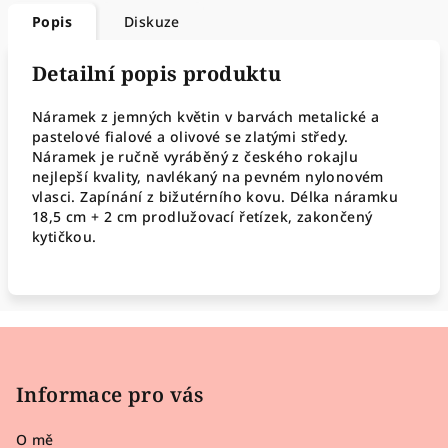
Popis
Diskuze
Detailní popis produktu
Náramek z jemných květin v barvách metalické a
pastelové fialové a olivové se zlatými středy.
Náramek je ručně vyráběný z českého rokajlu
nejlepší kvality, navlékaný na pevném nylonovém
vlasci. Zapínání z bižutérního kovu. Délka náramku
18,5 cm + 2 cm prodlužovací řetízek, zakončený
kytičkou.
Z
á
p
Informace pro vás
a
O mě