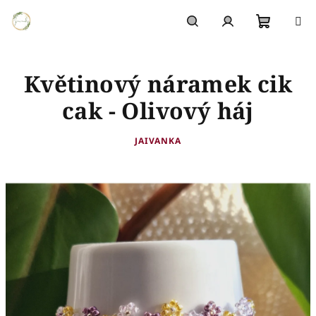
Přejít
na
obsah
Nákupn
Hledat
Přihlášení
Květinový náramek cik
košík
cak - Olivový háj
JAIVANKA