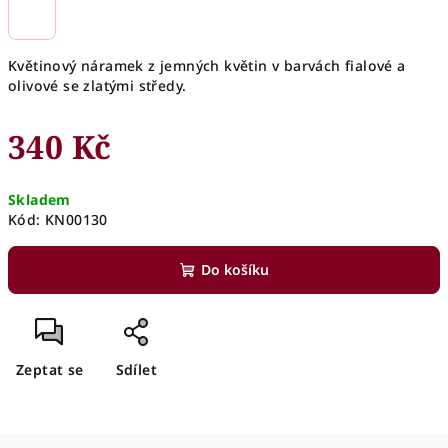
Květinový náramek z jemných květin v barvách fialové a
olivové se zlatými středy.
340 Kč
Měrná
Skladem
cena:
Kód:
KN00130
Do košíku
Zeptat se
Sdílet