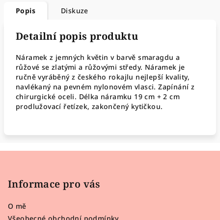
Popis
Diskuze
Detailní popis produktu
Náramek z jemných květin v barvě smaragdu a
růžové se zlatými a růžovými středy. Náramek je
ručně vyráběný z českého rokajlu nejlepší kvality,
navlékaný na pevném nylonovém vlasci. Zapínání z
chirurgické oceli. Délka náramku 19 cm + 2 cm
prodlužovací řetízek, zakončený kytičkou.
Z
á
p
Informace pro vás
a
O mě
t
Všeobecné obchodní podmínky