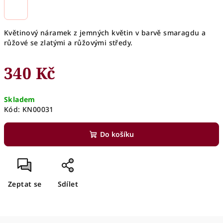
Květinový náramek z jemných květin v barvě smaragdu a
růžové se zlatými a růžovými středy.
340 Kč
Měrná
Skladem
cena:
Kód:
KN00031
Do košíku
Zeptat se
Sdílet