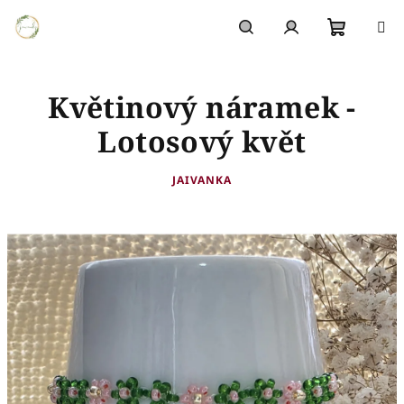
Přejít
na
obsah
Nákupn
Hledat
Přihlášení
Květinový náramek -
košík
Lotosový květ
JAIVANKA