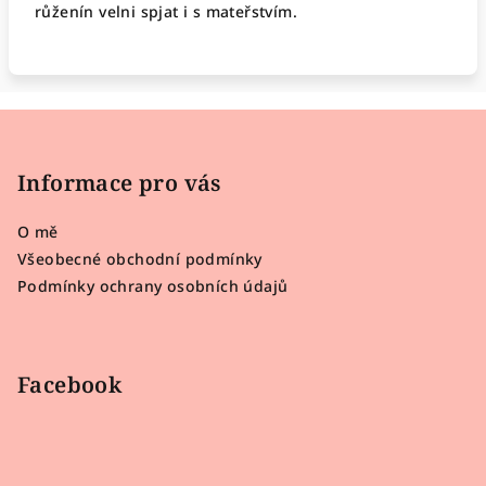
růženín velni spjat i s mateřstvím.
Z
á
p
Informace pro vás
a
O mě
t
Všeobecné obchodní podmínky
í
Podmínky ochrany osobních údajů
Facebook