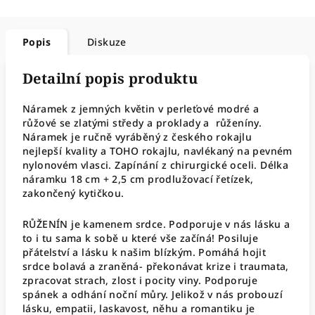
Popis
Diskuze
Detailní popis produktu
Náramek z jemných květin v perleťové modré a
růžové se zlatými středy a proklady a růženíny.
Náramek je ručně vyráběný z českého rokajlu
nejlepší kvality a TOHO rokajlu, navlékaný na pevném
nylonovém vlasci. Zapínání z chirurgické oceli. Délka
náramku 18 cm + 2,5 cm prodlužovací řetízek,
zakončený kytičkou.
RŮŽENÍN je kamenem srdce. Podporuje v nás lásku a
to i tu sama k sobě u které vše začíná! Posiluje
přátelství a lásku k našim blízkým. Pomáhá hojit
srdce bolavá a zraněná- překonávat krize i traumata,
zpracovat strach, zlost i pocity viny. Podporuje
spánek a odhání noční můry. Jelikož v nás probouzí
lásku, empatii, laskavost, něhu a romantiku je