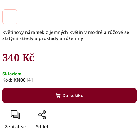
Květinový náramek z jemných květin v modré a růžové se
zlatými středy a proklady a růženíny.
340 Kč
Měrná
Skladem
cena:
Kód:
KN00141
Do košíku
Zeptat se
Sdílet