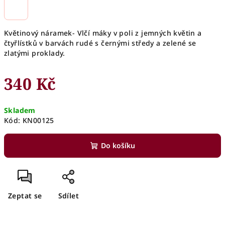
Květinový náramek- Vlčí máky v poli z jemných květin a
čtyřlístků v barvách rudé s černými středy a zelené se
zlatými proklady.
340 Kč
Měrná
Skladem
cena:
Kód:
KN00125
Do košíku
Zeptat se
Sdílet