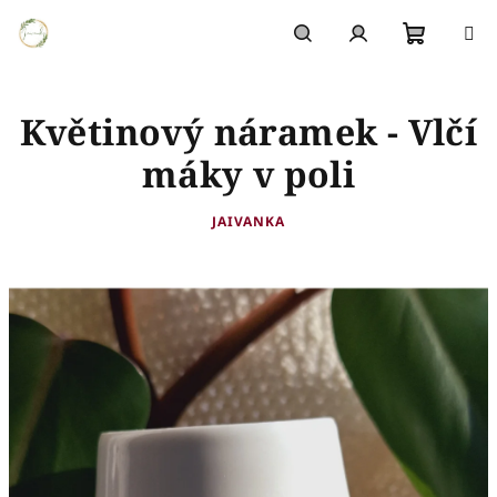
Přejít
na
obsah
Nákupn
Hledat
Přihlášení
Květinový náramek - Vlčí
košík
máky v poli
JAIVANKA