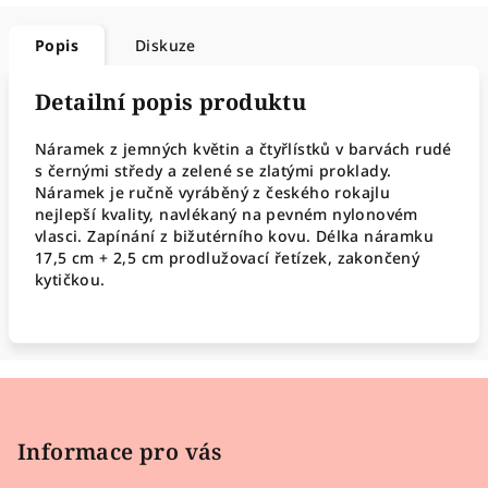
Popis
Diskuze
Detailní popis produktu
Náramek z jemných květin a čtyřlístků v barvách rudé
s černými středy a zelené se zlatými proklady.
Náramek je ručně vyráběný z českého rokajlu
nejlepší kvality, navlékaný na pevném nylonovém
vlasci. Zapínání z bižutérního kovu. Délka náramku
17,5 cm + 2,5 cm prodlužovací řetízek, zakončený
kytičkou.
Z
á
p
Informace pro vás
a