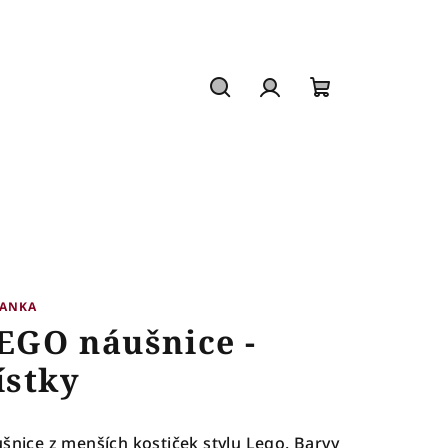
Hledat
Přihlášení
Nákupní
košík
VANKA
EGO náušnice -
ístky
šnice z menších kostiček stylu Lego.
Barvy