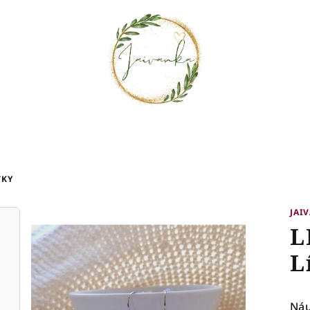
TKY
JAI
L
L
Náu