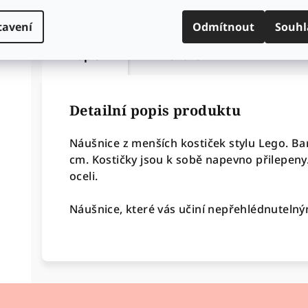
tavení
Odmítnout
Souhl
Popis
Diskuze
Detailní popis produktu
Náušnice z menších kostiček stylu Lego.
Bar
cm. Kostičky jsou k sobě napevno přilepeny.
oceli.
Náušnice, které vás učiní nepřehlédnutelný