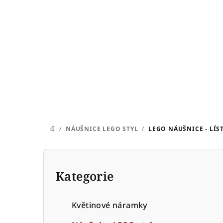
Přejít
na
obsah
/
NÁUŠNICE LEGO STYL
/
LEGO NÁUŠNICE - LÍS
DOMŮ
P
o
Kategorie
Přeskočit
kategorie
s
Květinové náramky
t