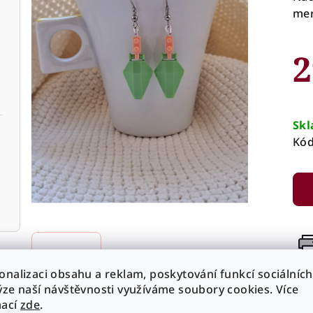
mer
2
Mě
cen
Sk
Kód
Ti
onalizaci obsahu a reklam, poskytování funkcí sociálních
ýze naší návštěvnosti využíváme soubory cookies. Více
mací
zde
.