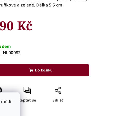
uňkové a zelené. Délka 5,5 cm.
90 Kč
rná
a:
ladem
:
NL00082
Do košíku
sk
Zeptat se
Sdílet
 médií