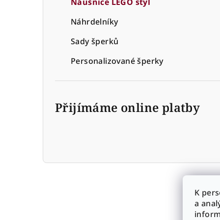
Náušnice LEGO styl
r
Náhrdelníky
a
Sady šperků
n
n
Personalizované šperky
í
p
Přijímáme online platby
a
n
e
l
K pers
a anal
infor