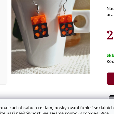
Náu
ora
2
Mě
cen
Sk
Kód
onalizaci obsahu a reklam, poskytování funkcí sociálních
Ti
ýze naší návštěvnosti využíváme soubory cookies. Více