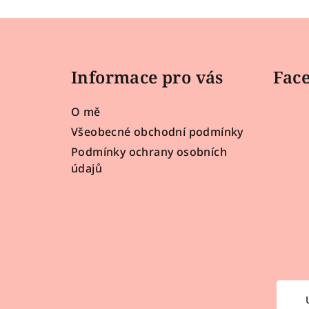
Z
á
Informace pro vás
Fac
p
a
O mě
t
Všeobecné obchodní podmínky
Podmínky ochrany osobních
í
údajů