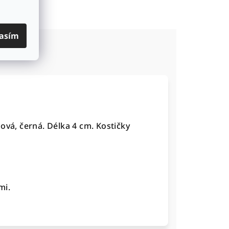
asím
ová, černá. Délka 4 cm. Kostičky
mi.