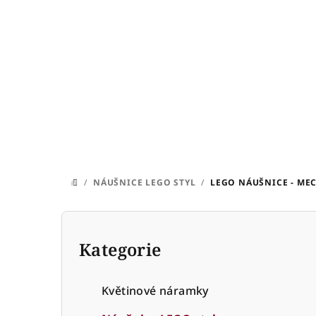
Přejít
na
obsah
/
NÁUŠNICE LEGO STYL
/
LEGO NÁUŠNICE - M
DOMŮ
P
o
Kategorie
Přeskočit
kategorie
s
Květinové náramky
t