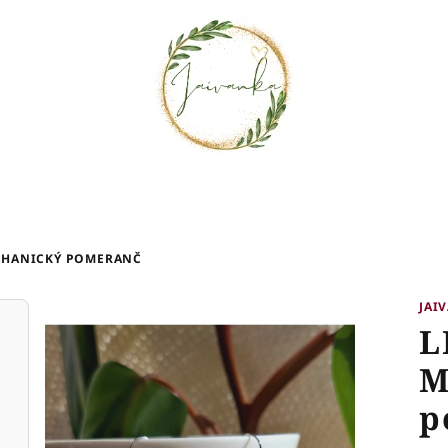
ECHANICKÝ POMERANČ
JAI
L
M
p