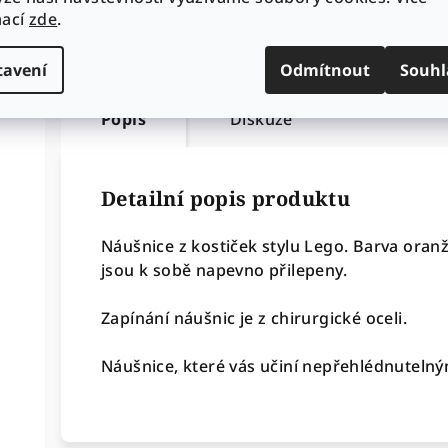
mací
zde
.
tavení
Odmítnout
Souhl
Popis
Diskuze
Detailní popis produktu
Náušnice z kostiček stylu Lego. Barva oranž
jsou k sobě napevno přilepeny.
Zapínání náušnic je z chirurgické oceli.
Náušnice, které vás učiní nepřehlédnutelný