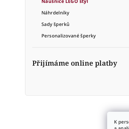
Náušnice LEGO styl
r
Náhrdelníky
a
Sady šperků
n
n
Personalizované šperky
í
p
Přijímáme online platby
a
n
e
l
K pers
a anal