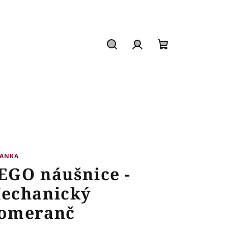
Hledat
Přihlášení
Nákupní
košík
VANKA
EGO náušnice -
echanický
omeranč