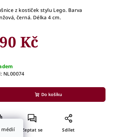
šnice z kostiček stylu Lego. Barva
nžová, černá. Délka 4 cm.
90 Kč
rná
a:
ladem
:
NL00074
Do košíku
 médií
sk
Zeptat se
Sdílet