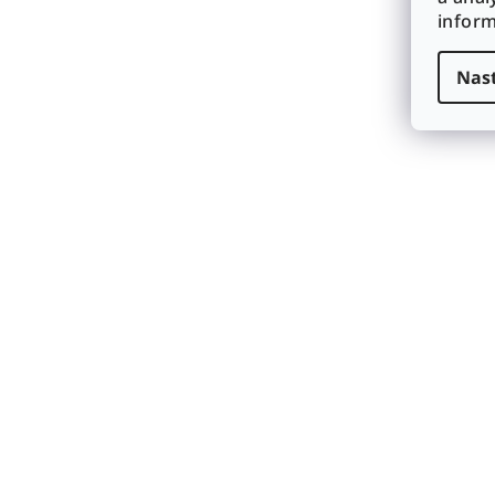
infor
Nas