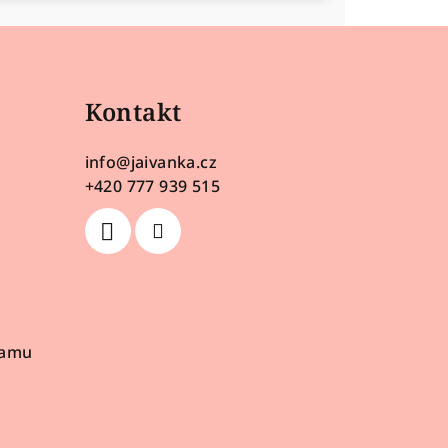
Kontakt
info
@
jaivanka.cz
+420 777 939 515
ramu