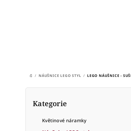
Přejít
na
obsah
/
NÁUŠNICE LEGO STYL
/
LEGO NÁUŠNICE - SU
DOMŮ
P
o
Kategorie
Přeskočit
kategorie
s
Květinové náramky
t