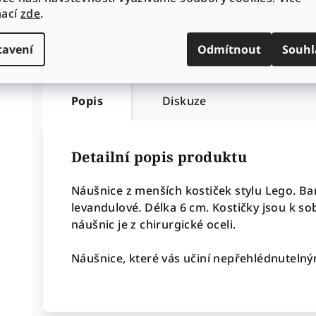
Ti
mací
zde
.
tavení
Odmítnout
Souhl
Popis
Diskuze
Detailní popis produktu
Náušnice z menších kostiček stylu Lego. Ba
levandulové. Délka 6 cm.
Kostičky jsou k so
náušnic je z chirurgické oceli.
Náušnice, které vás učiní nepřehlédnutelný