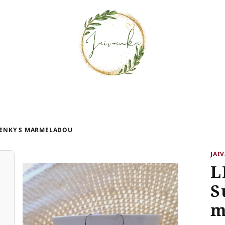
ŠENKY S MARMELADOU
JAI
L
S
m