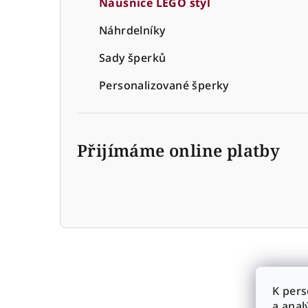
Náušnice LEGO styl
r
Náhrdelníky
a
Sady šperků
n
n
Personalizované šperky
í
p
Přijímáme online platby
a
n
e
l
K pers
a anal