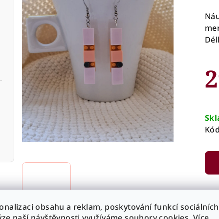
Náu
mer
Dél
2
Mě
cen
Sk
Kód
onalizaci obsahu a reklam, poskytování funkcí sociálních
ýze naší návštěvnosti využíváme soubory cookies. Více