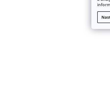
infor
Nas