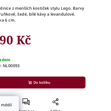
šnice z menších kostiček stylu Lego.
Barvy
uňkové, šedé, bílé kávy a levandulové.
ka 6 cm.
90 Kč
rná
a:
ladem
:
NL00093
Do košíku
 médií