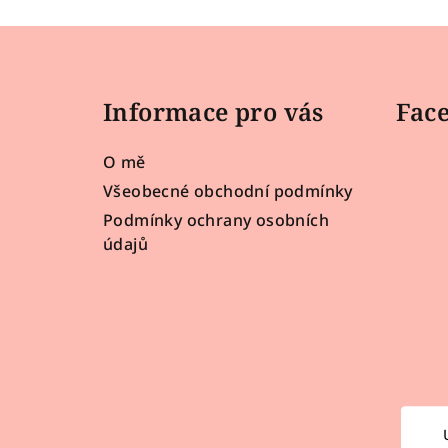
Z
á
Informace pro vás
Fac
p
a
O mě
t
Všeobecné obchodní podmínky
Podmínky ochrany osobních
í
údajů