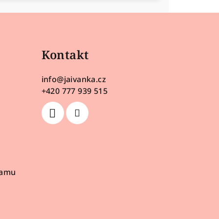
Kontakt
info
@
jaivanka.cz
+420 777 939 515
ramu