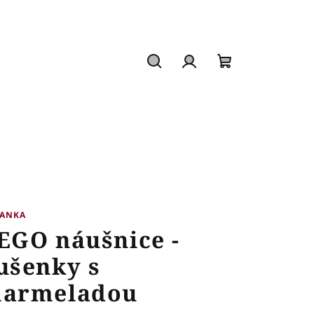
Hledat
Přihlášení
Nákupní
košík
VANKA
EGO náušnice -
ušenky s
armeladou