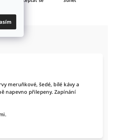
sk
Zeptat se
Sdílet
asím
rvy meruňkové, šedé, bílé kávy a
bě napevno přilepeny. Zapínání
mi.