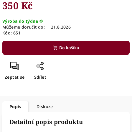
350 Kč
Měrná
Výroba do týdne ⚙️
cena:
Můžeme doručit do:
21.8.2026
Kód:
651
Do košíku
Zeptat se
Sdílet
Popis
Diskuze
Detailní popis produktu