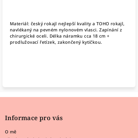
Materiál: český rokajl nejlepší kvality a TOHO rokajl,
navlékaný na pevném nylonovém vlasci. Zapínání z
chirurgické oceli. Délka náramku cca 18 cm +
prodlužovací řetízek, zakončený kytičkou.
Z
á
p
Informace pro vás
a
O mě
t