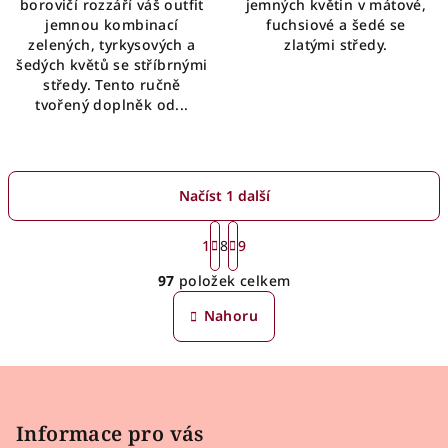
borovičí rozzáří váš outfit
jemných květin v mátové,
jemnou kombinací
fuchsiové a šedé se
zelených, tyrkysových a
zlatými středy.
šedých květů se stříbrnými
středy. Tento ručně
tvořený doplněk od...
Načíst 1 další
S
t
1
8
9
O
r
97
položek celkem
á
v
n
l
Nahoru
k
á
o
d
v
Z
a
á
n
á
c
í
í
p
Informace pro vás