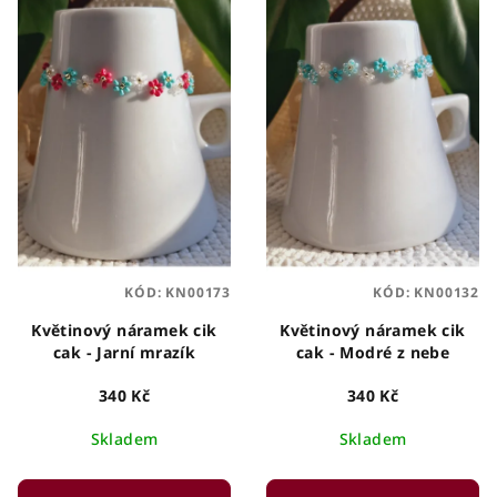
r
p
o
i
d
s
u
p
k
r
t
o
ů
d
u
k
KÓD:
KN00173
KÓD:
KN00132
t
ů
Květinový náramek cik
Květinový náramek cik
cak - Jarní mrazík
cak - Modré z nebe
340 Kč
340 Kč
Skladem
Skladem