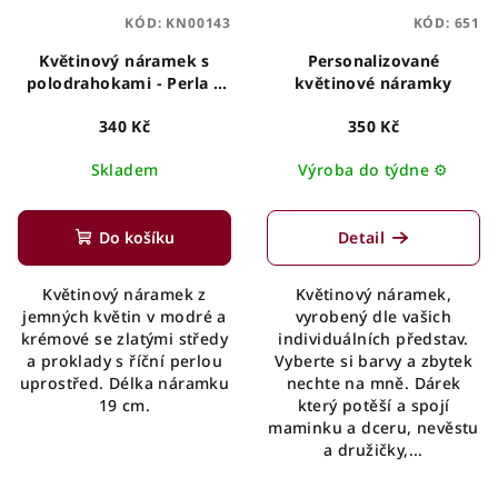
KÓD:
KN00143
KÓD:
651
Květinový náramek s
Personalizované
polodrahokami - Perla v
květinové náramky
oparu
340 Kč
350 Kč
Skladem
Výroba do týdne ⚙️
Do košíku
Detail
Květinový náramek z
Květinový náramek,
jemných květin v modré a
vyrobený dle vašich
krémové se zlatými středy
individuálních představ.
a proklady s říční perlou
Vyberte si barvy a zbytek
uprostřed. Délka náramku
nechte na mně. Dárek
19 cm.
který potěší a spojí
maminku a dceru, nevěstu
a družičky,...