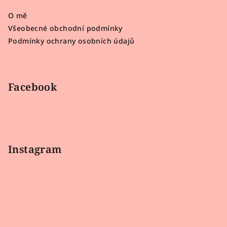
p
a
r
O mě
t
v
Všeobecné obchodní podmínky
í
k
Podmínky ochrany osobních údajů
y
v
ý
p
Facebook
i
s
u
Instagram