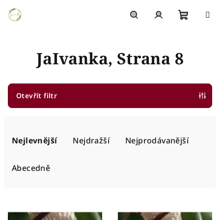
Přejít
na
obsah
Nákupn
Hledat
Přihlášení
JaIvanka
, Strana 8
košík
Otevřít filtr
Ř
a
Nejlevnější
Nejdražší
Nejprodávanější
z
e
Abecedně
n
í
V
p
ý