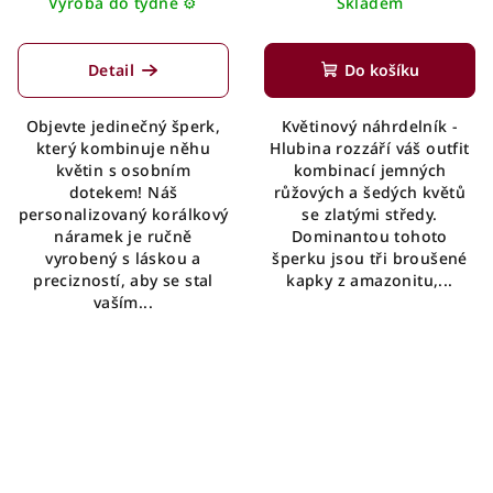
Výroba do týdne ⚙️
Skladem
Detail
Do košíku
Objevte jedinečný šperk,
Květinový náhrdelník -
který kombinuje něhu
Hlubina rozzáří váš outfit
květin s osobním
kombinací jemných
dotekem! Náš
růžových a šedých květů
personalizovaný korálkový
se zlatými středy.
náramek je ručně
Dominantou tohoto
vyrobený s láskou a
šperku jsou tři broušené
precizností, aby se stal
kapky z amazonitu,...
vaším...