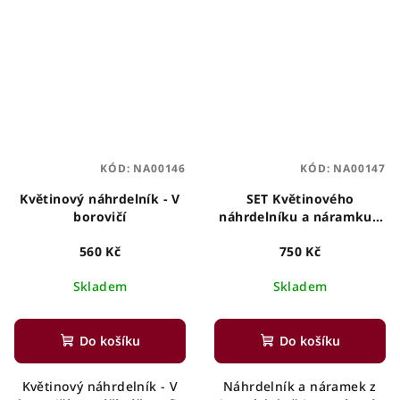
KÓD:
NA00146
KÓD:
NA00147
Květinový náhrdelník - V
SET Květinového
borovičí
náhrdelníku a náramku -
V pohádce
560 Kč
750 Kč
Skladem
Skladem
Do košíku
Do košíku
Květinový náhrdelník - V
Náhrdelník a náramek z