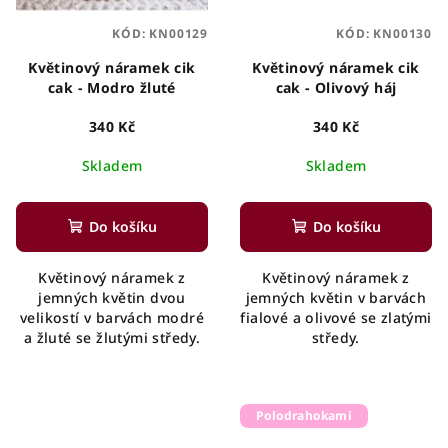
KÓD:
KN00129
KÓD:
KN00130
Květinový náramek cik
Květinový náramek cik
cak - Modro žluté
cak - Olivový háj
340 Kč
340 Kč
Skladem
Skladem
Do košíku
Do košíku
Květinový náramek z
Květinový náramek z
jemných květin dvou
jemných květin v barvách
velikostí v barvách modré
fialové a olivové se zlatými
a žluté se žlutými středy.
středy.
Polodrahokami