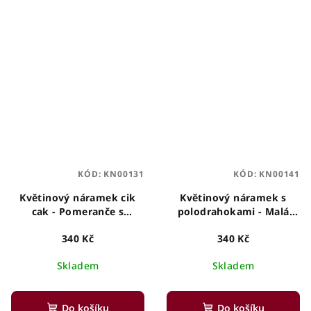
KÓD:
KN00131
KÓD:
KN00141
Květinový náramek cik
Květinový náramek s
cak - Pomeranče s
polodrahokami - Malá
pepřem
láska s růženíny
340 Kč
340 Kč
Skladem
Skladem
Do košíku
Do košíku