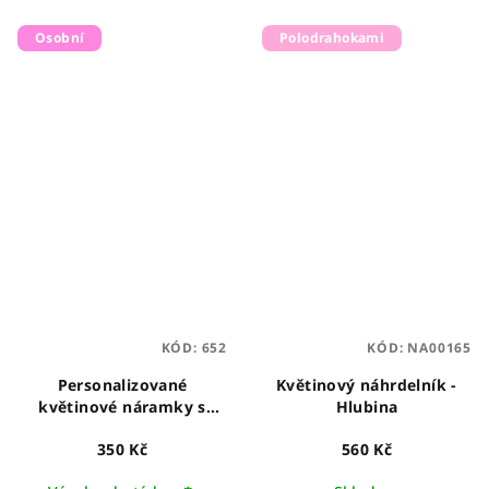
Osobní
Polodrahokami
KÓD:
652
KÓD:
NA00165
Personalizované
Květinový náhrdelník -
květinové náramky s
Hlubina
nápisem
350 Kč
560 Kč